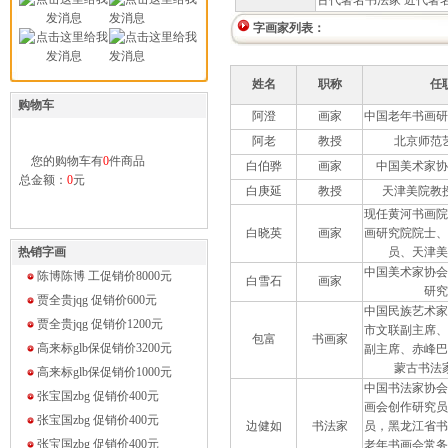
古代著名书法家
近代著
字画家列表：
姓名
职称
任
购物车
阿澄
画家
中国老年书画研
阿老
教授
北京师范
您的购物车有
0
件商品
白伯骅
画家
中国美术家协
总金额：
0
元
白庚延
教授
天津美院教
现任黄河书画院
白晓英
画家
画研究院院士、
热销字画
员、天津美
中国美术家协会
陈博陈博 工促销价8000
元
白雪石
画家
研究
贾全贵jqg 促销价600
元
中国民族艺术家
贾全贵jqg 促销价1200
元
市文联副主席、
包富
书画家
高来标glb保促销价3200
元
副主席、赤峰巴
蒙古书法
高来标glb保促销价1000
元
中国书法家协会
张宝国zbg 促销价400
元
画会创作研究员
张宝国zbg 促销价400
元
边健如
书法家
员，黑龙江省书
张宝国zbg 促销价400
元
老年书画会常务