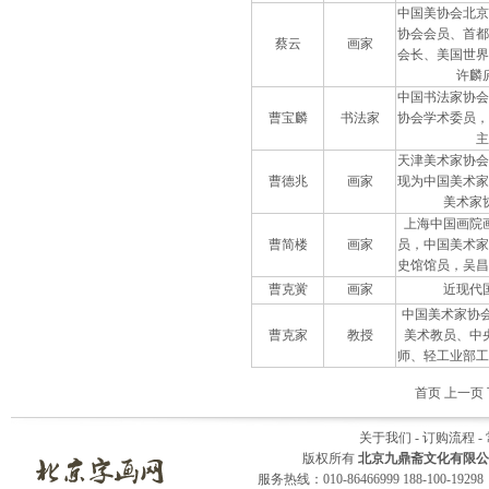
中国美协会北京
协会会员、首都
蔡云
画家
会长、美国世界
许麟
中国书法家协会
曹宝麟
书法家
协会学术委员，
主
天津美术家协会
曹德兆
画家
现为中国美术家
美术家
上海中国画院
曹简楼
画家
员，中国美术家
史馆馆员，吴昌
曹克黉
画家
近现代
中国美术家协会
曹克家
教授
美术教员、中
师、轻工业部工
首页 上一页
关于我们
-
订购流程
-
版权所有
北京九鼎斋文化有限公
服务热线：010-86466999 188-100-1929