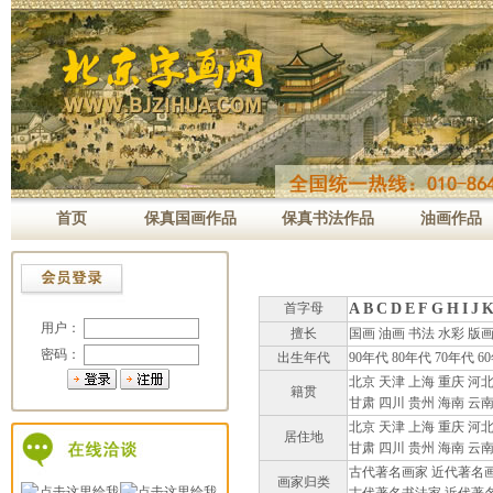
首页
保真国画作品
保真书法作品
油画作品
首字母
A
B
C
D
E
F
G
H
I
J
用户：
擅长
国画
油画
书法
水彩
版
密码：
出生年代
90年代
80年代
70年代
6
北京
天津
上海
重庆
河
籍贯
甘肃
四川
贵州
海南
云
北京
天津
上海
重庆
河
居住地
甘肃
四川
贵州
海南
云
古代著名画家
近代著名
画家归类