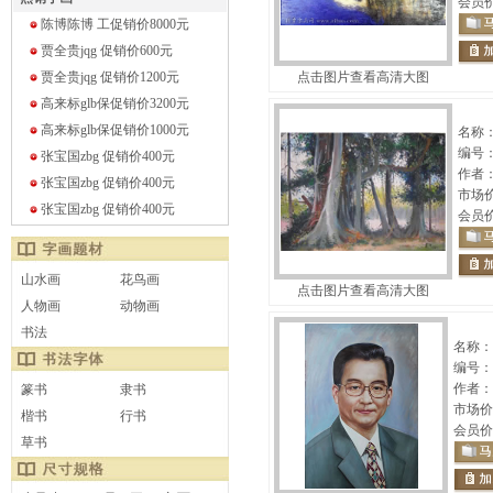
会员
陈博陈博 工促销价8000
元
贾全贵jqg 促销价600
元
贾全贵jqg 促销价1200
元
点击图片查看高清大图
高来标glb保促销价3200
元
高来标glb保促销价1000
元
名称
编号
张宝国zbg 促销价400
元
作者
张宝国zbg 促销价400
元
市场
张宝国zbg 促销价400
元
会员
山水画
花鸟画
点击图片查看高清大图
人物画
动物画
书法
名称：
编号：
作者：
篆书
隶书
市场价
楷书
行书
会员价
草书