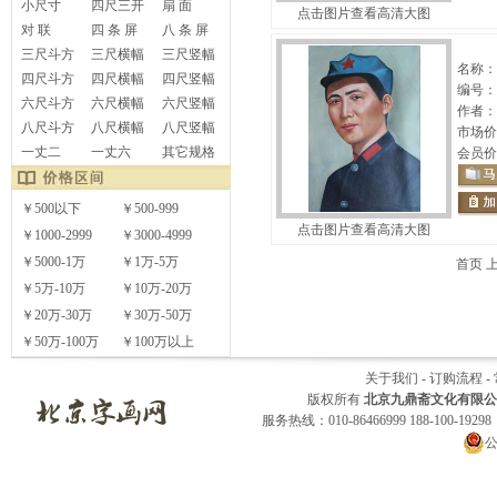
小尺寸
四尺三开
扇 面
点击图片查看高清大图
对 联
四 条 屏
八 条 屏
三尺斗方
三尺横幅
三尺竖幅
名称：
四尺斗方
四尺横幅
四尺竖幅
编号：
六尺斗方
六尺横幅
六尺竖幅
作者：
八尺斗方
八尺横幅
八尺竖幅
市场价
一丈二
一丈六
其它规格
会员价
￥500以下
￥500-999
点击图片查看高清大图
￥1000-2999
￥3000-4999
￥5000-1万
￥1万-5万
首页 
￥5万-10万
￥10万-20万
￥20万-30万
￥30万-50万
￥50万-100万
￥100万以上
关于我们
-
订购流程
-
版权所有
北京九鼎斋文化有限公
服务热线：010-86466999 188-100-1929
公