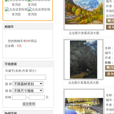
编号
作者
市场
会员
购物车
点击图片查看高清大图
您的购物车有
0
件商品
总金额：
0
元
名称：
编号：
作者：
价格：
字画搜索
关健字(名称,作者,简介)
点击图片查看高清大图
题 材
规 格
名称
价格
-
元
编号
作者
市场
热销字画