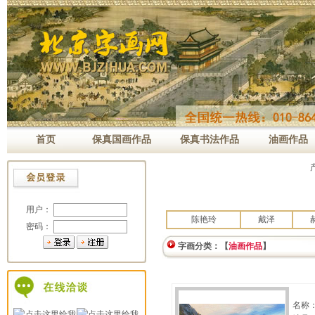
首页
保真国画作品
保真书法作品
油画作品
用户：
陈艳玲
戴泽
密码：
字画分类：【
油画作品
】
名称